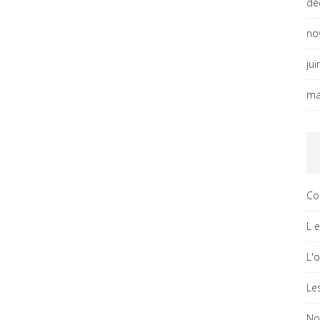
dé
no
ju
ma
Co
L 
L'
Le
No