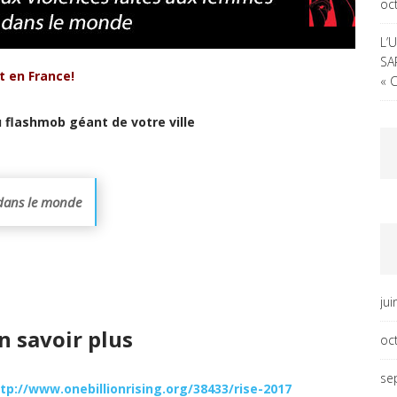
oc
L’
SA
t en France!
« 
 flashmob géant de votre ville
 dans le monde
ju
n savoir plus
oc
se
tp://www.onebillionrising.org/38433/rise-2017