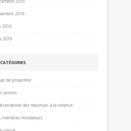
cembre 2016
vembre 2016
in 2016
i 2016
CATÉGORIES
up de projecteur
es actions
observatoire des réponses à la violence
s membres fondateurs
n classé