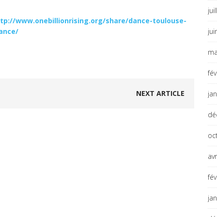
jui
tp://www.onebillionrising.org/share/dance-toulouse-
ance/
ju
ma
fé
NEXT ARTICLE
ja
dé
oc
avr
fé
ja