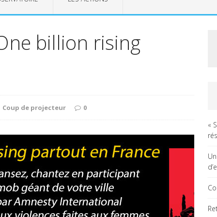
One billion rising
Coup de projecteur
0
« 
rés
Un
d’
Co
Re