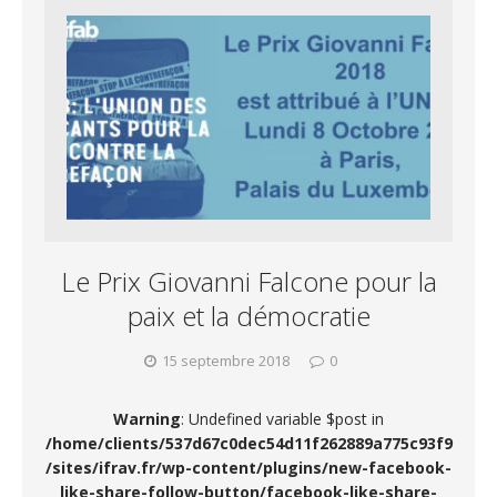
Le Prix Giovanni Falcone pour la
paix et la démocratie
15 septembre 2018
0
Warning
: Undefined variable $post in
/home/clients/537d67c0dec54d11f262889a775c93f9
/sites/ifrav.fr/wp-content/plugins/new-facebook-
like-share-follow-button/facebook-like-share-