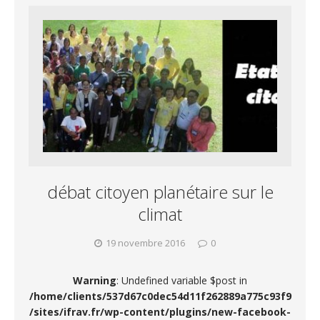
débat citoyen planétaire sur le
climat
19 novembre 2016
0
Warning
: Undefined variable $post in
/home/clients/537d67c0dec54d11f262889a775c93f9
/sites/ifrav.fr/wp-content/plugins/new-facebook-