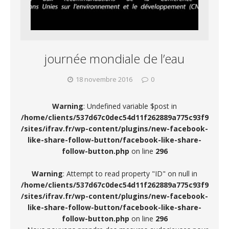
journée mondiale de l’eau
18 novembre 2016
0
Warning
: Undefined variable $post in
/home/clients/537d67c0dec54d11f262889a775c93f9
/sites/ifrav.fr/wp-content/plugins/new-facebook-
like-share-follow-button/facebook-like-share-
follow-button.php
on line
296
Warning
: Attempt to read property "ID" on null in
/home/clients/537d67c0dec54d11f262889a775c93f9
/sites/ifrav.fr/wp-content/plugins/new-facebook-
like-share-follow-button/facebook-like-share-
follow-button.php
on line
296