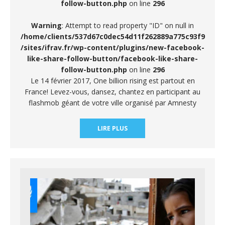
follow-button.php
on line
296
Warning
: Attempt to read property "ID" on null in
/home/clients/537d67c0dec54d11f262889a775c93f9
/sites/ifrav.fr/wp-content/plugins/new-facebook-
like-share-follow-button/facebook-like-share-
follow-button.php
on line
296
Le 14 février 2017, One billion rising est partout en
France! Levez-vous, dansez, chantez en participant au
flashmob géant de votre ville organisé par Amnesty
LIRE PLUS