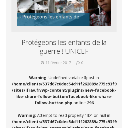
Protégeons les enfants de la
guerre ! UNICEF
11 février 2017
0
Warning
: Undefined variable $post in
/home/clients/537d67c0dec54d11f262889a775c93f9
/sites/ifrav.fr/wp-content/plugins/new-facebook-
like-share-follow-button/facebook-like-share-
follow-button.php
on line
296
Warning
: Attempt to read property "ID" on null in
/home/clients/537d67c0dec54d11f262889a775c93f9
/sites/ifrav.fr/wp-content/plugins/new-facebook-