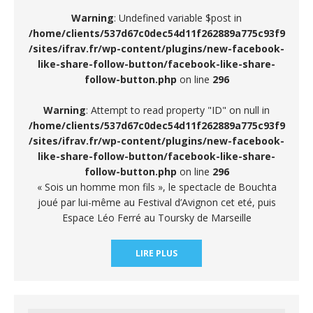
Warning
: Undefined variable $post in
/home/clients/537d67c0dec54d11f262889a775c93f9
/sites/ifrav.fr/wp-content/plugins/new-facebook-
like-share-follow-button/facebook-like-share-
follow-button.php
on line
296
Warning
: Attempt to read property "ID" on null in
/home/clients/537d67c0dec54d11f262889a775c93f9
/sites/ifrav.fr/wp-content/plugins/new-facebook-
like-share-follow-button/facebook-like-share-
follow-button.php
on line
296
« Sois un homme mon fils », le spectacle de Bouchta
joué par lui-même au Festival d’Avignon cet eté, puis
Espace Léo Ferré au Toursky de Marseille
LIRE PLUS