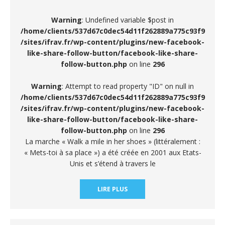
Warning
: Undefined variable $post in
/home/clients/537d67c0dec54d11f262889a775c93f9
/sites/ifrav.fr/wp-content/plugins/new-facebook-
like-share-follow-button/facebook-like-share-
follow-button.php
on line
296
Warning
: Attempt to read property "ID" on null in
/home/clients/537d67c0dec54d11f262889a775c93f9
/sites/ifrav.fr/wp-content/plugins/new-facebook-
like-share-follow-button/facebook-like-share-
follow-button.php
on line
296
La marche « Walk a mile in her shoes » (littéralement :
« Mets-toi à sa place ») a été créée en 2001 aux Etats-
Unis et s’étend à travers le
LIRE PLUS