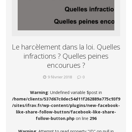
Le harcèlement dans la loi. Quelles
infractions ? Quelles peines
encourues ?
9 février 2018
0
Warning
: Undefined variable $post in
/home/clients/537d67c0dec54d11f262889a775c93f9
/sites/ifrav.fr/wp-content/plugins/new-facebook-
like-share-follow-button/facebook-like-share-
follow-button.php
on line
296
Warning
: Attempt to read property "ID" on null in