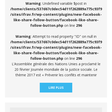
Warning
: Undefined variable $post in
/home/clients/537d67c0dec54d11f262889a775c93f9
/sites/ifrav.fr/wp-content/plugins/new-facebook-
like-share-follow-button/facebook-like-share-
follow-button.php
on line
296
Warning
: Attempt to read property "ID" on null in
/home/clients/537d67c0dec54d11f262889a775c93f9
/sites/ifrav.fr/wp-content/plugins/new-facebook-
like-share-follow-button/facebook-like-share-
follow-button.php
on line
296
L’Assemblée générale des Nations Unies a proclamé le
20 février Journée mondiale de la justice sociale. Le
thème 2017 est « Prévenir les conflits et maintenir
LIRE PLUS