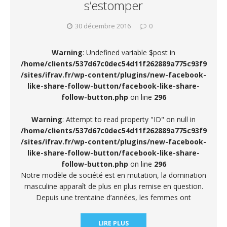
s’estomper
30 décembre 2016
0
Warning
: Undefined variable $post in
/home/clients/537d67c0dec54d11f262889a775c93f9
/sites/ifrav.fr/wp-content/plugins/new-facebook-
like-share-follow-button/facebook-like-share-
follow-button.php
on line
296
Warning
: Attempt to read property "ID" on null in
/home/clients/537d67c0dec54d11f262889a775c93f9
/sites/ifrav.fr/wp-content/plugins/new-facebook-
like-share-follow-button/facebook-like-share-
follow-button.php
on line
296
Notre modèle de société est en mutation, la domination
masculine apparaît de plus en plus remise en question.
Depuis une trentaine d’années, les femmes ont
LIRE PLUS