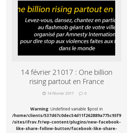
14 février 21017 : One billion
rising partout en France
14 février 2017
0
Warning
: Undefined variable $post in
/home/clients/537d67c0dec54d11f262889a775c93f9
/sites/ifrav.fr/wp-content/plugins/new-facebook-
like-share-follow-button/facebook-like-share-