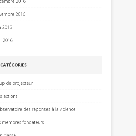
cembre 2016
vembre 2016
in 2016
i 2016
CATÉGORIES
up de projecteur
es actions
observatoire des réponses à la violence
s membres fondateurs
n classé