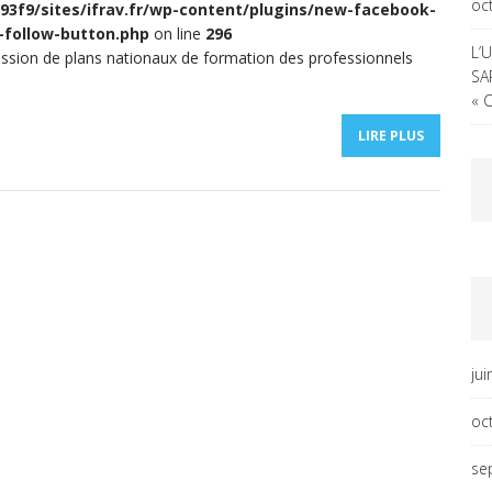
oc
3f9/sites/ifrav.fr/wp-content/plugins/new-facebook-
-follow-button.php
on line
296
L’
ssion de plans nationaux de formation des professionnels
SA
« 
LIRE PLUS
ju
oc
se