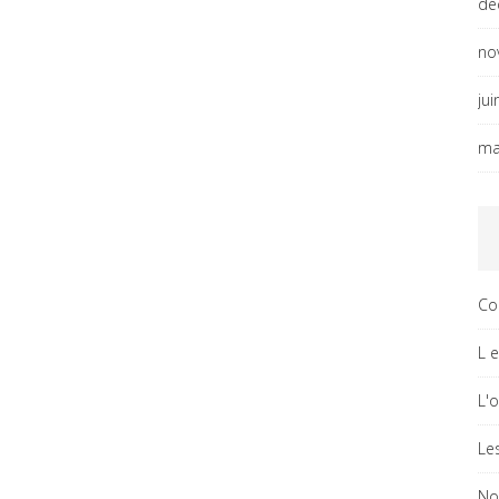
dé
no
ju
ma
Co
L 
L'
Le
No