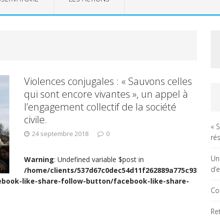
Violences conjugales : « Sauvons celles
qui sont encore vivantes », un appel à
l’engagement collectif de la société
civile.
« 
24 septembre 2018
0
rés
Un
Warning
: Undefined variable $post in
d’
/home/clients/537d67c0dec54d11f262889a775c93
ebook-like-share-follow-button/facebook-like-share-
Co
Re