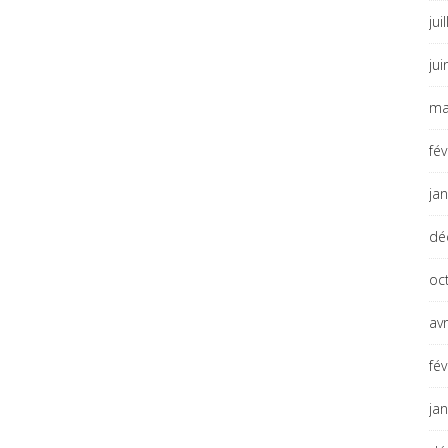
jui
ju
ma
fé
ja
dé
oc
avr
fé
ja