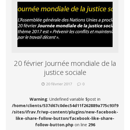
20 février Journée mondiale de la
justice sociale
20 février 2017
0
Warning
: Undefined variable $post in
/home/clients/537d67c0dec54d11f262889a775c93f9
/sites/ifrav.fr/wp-content/plugins/new-facebook-
like-share-follow-button/facebook-like-share-
follow-button.php
on line
296