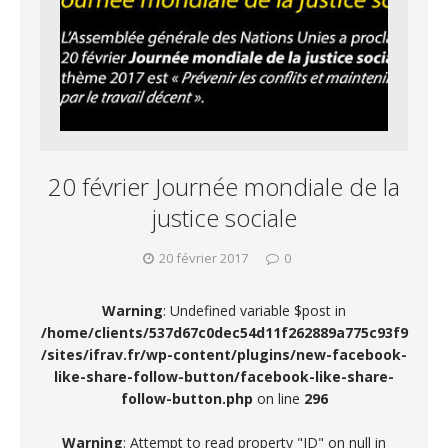
20 février Journée mondiale de la
justice sociale
20 février 2017
0
Warning
: Undefined variable $post in
/home/clients/537d67c0dec54d11f262889a775c93f9
/sites/ifrav.fr/wp-content/plugins/new-facebook-
like-share-follow-button/facebook-like-share-
follow-button.php
on line
296
Warning
: Attempt to read property "ID" on null in