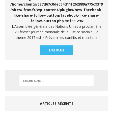
/home/clients/537d67c0dec54d11f262889a775c93f9
/sites/ifrav.fr/wp-content/plugins/new-facebook-
like-share-follow-button/facebook-like-share-
follow-button.php
on line
296
L’Assemblée générale des Nations Unies a proclamé le
20 février Journée mondiale de la justice sociale. Le
thème 2017 est « Prévenir les conflits et maintenir
LIRE PLUS
ARTICLES RÉCENTS