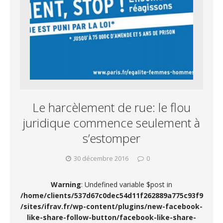
Le harcèlement de rue: le flou
juridique commence seulement à
s’estomper
30 décembre 2016
0
Warning
: Undefined variable $post in
/home/clients/537d67c0dec54d11f262889a775c93f9
/sites/ifrav.fr/wp-content/plugins/new-facebook-
like-share-follow-button/facebook-like-share-