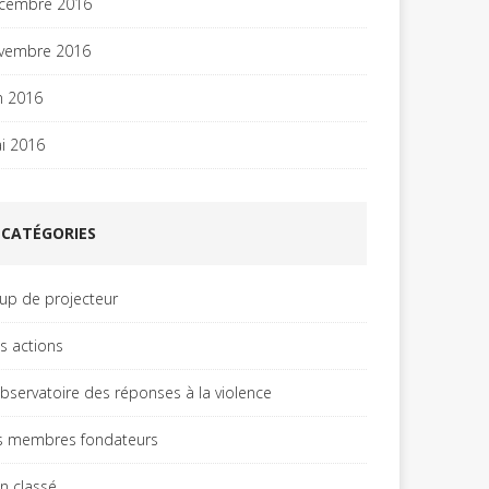
cembre 2016
vembre 2016
in 2016
i 2016
CATÉGORIES
up de projecteur
es actions
observatoire des réponses à la violence
s membres fondateurs
n classé