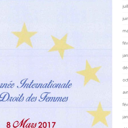
jui
ju
ma
fé
ja
dé
oc
avr
fé
ja