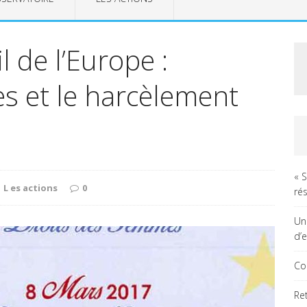
 de l’Europe :
es et le harcèlement
« 
L es actions
0
rés
Un
d’
Co
Re