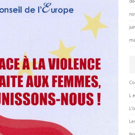
dé
no
ju
ma
Co
L 
L'
Le
No