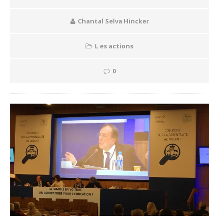
Chantal Selva Hincker
L es actions
0